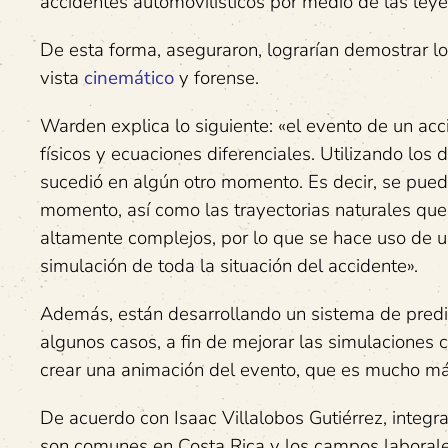
accidentes automovilísticos por medio de las leye
De esta forma, aseguraron, lograrían demostrar lo
vista
cinemático
y forense.
Warden explica lo siguiente: «el evento de un ac
físicos y ecuaciones diferenciales. Utilizando los 
sucedió en algún otro momento. Es decir, se puede
momento, así como las trayectorias naturales que
altamente complejos, por lo que se hace uso de 
simulación de toda la situación del accidente».
Además, están desarrollando un sistema de predi
algunos casos, a fin de mejorar las simulaciones 
crear una animación del evento, que es mucho más 
De acuerdo con Isaac Villalobos Gutiérrez, integr
son comunes en Costa Rica y los campos laborale