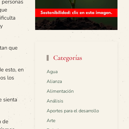
as personas
que
ficulta
 y
ntan que
Categorías
e esto, en
Agua
os los
Alianza
Alimentación
e sienta
Análisis
Aportes para el desarrollo
Arte
n de