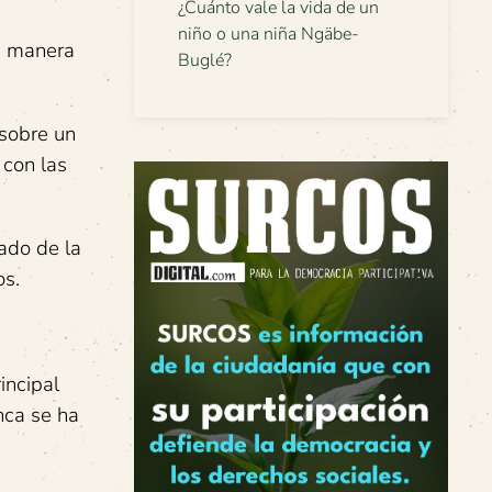
¿Cuánto vale la vida de un
niño o una niña Ngäbe-
na manera
Buglé?
 sobre un
 con las
tado de la
os.
incipal
nca se ha