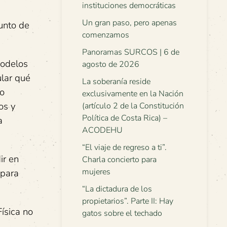
instituciones democráticas
Un gran paso, pero apenas
unto de
comenzamos
Panoramas SURCOS | 6 de
modelos
agosto de 2026
ular qué
La soberanía reside
do
exclusivamente en la Nación
os y
(artículo 2 de la Constitución
Política de Costa Rica) –
a
ACODEHU
“El viaje de regreso a ti”.
ir en
Charla concierto para
mujeres
 para
“La dictadura de los
propietarios”. Parte II: Hay
ísica no
gatos sobre el techado