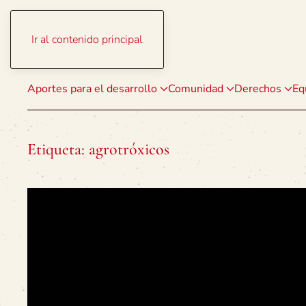
Ir al contenido principal
Aportes para el desarrollo
Comunidad
Derechos
Eq
Etiqueta:
agrotróxicos