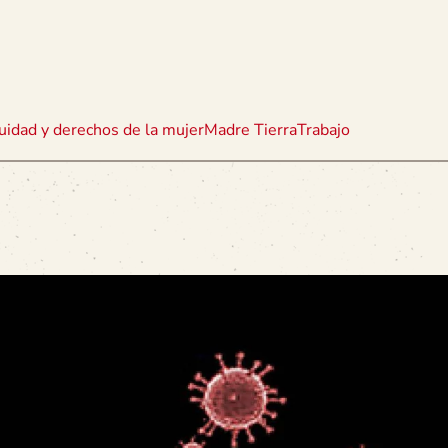
uidad y derechos de la mujer
Madre Tierra
Trabajo