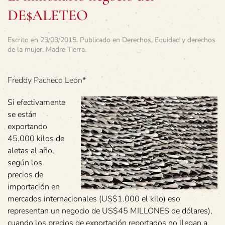
DE$ALETEO
Escrito en
23/03/2015
. Publicado en
Derechos
,
Equidad y derechos
de la mujer
,
Madre Tierra
.
Freddy Pacheco León*
Si efectivamente
se están
exportando
45.000 kilos de
aletas al año,
según los
precios de
importación en
mercados internacionales (US$1.000 el kilo) eso
representan un negocio de US$45 MILLONES de dólares),
cuando los precios de exportación reportados no llegan a