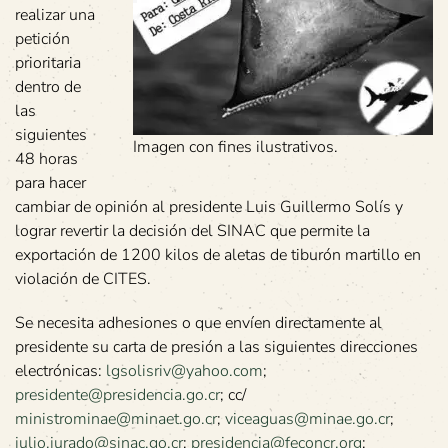
realizar una
petición
prioritaria
dentro de
las
siguientes
Imagen con fines ilustrativos.
48 horas
para hacer
cambiar de opinión al presidente Luis Guillermo Solís y
lograr revertir la decisión del SINAC que permite la
exportación de 1200 kilos de aletas de tiburón martillo en
violación de CITES.
Se necesita adhesiones o que envíen directamente al
presidente su carta de presión a las siguientes direcciones
electrónicas:
lgsolisriv@yahoo.com
;
presidente@presidencia.go.cr
; cc/
ministrominae@minaet.go.cr
;
viceaguas@minae.go.cr
;
julio.jurado@sinac.go.cr
;
presidencia@feconcr.org
;