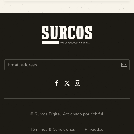
© Surcos Digital. Accionado por
Yohiful
.
Términos & Condiciones
|
Privacidad