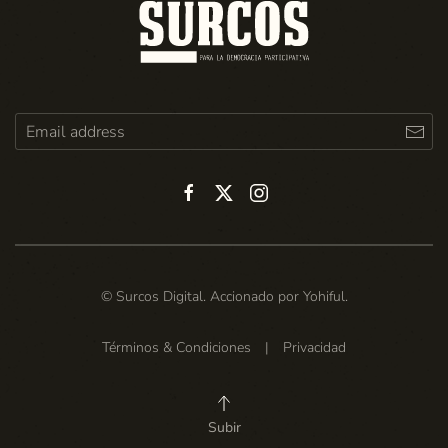
© Surcos Digital. Accionado por
Yohiful
.
Términos & Condiciones
|
Privacidad
Subir