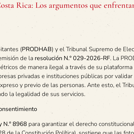
 Costa Rica: Los argumentos que enfrenta
itantes (
PRODHAB
) y el Tribunal Supremo de Ele
 emisión de la
resolución N.° 029-2026-RF
. La PR
tricos de manera ilegal a través de su plataforma
presas privadas e instituciones públicas por validar
expreso y previo de las personas. Ante esto, el Trib
do la legalidad de sus servicios.
onsentimiento
y N.° 8968
para garantizar el derecho constitucional
8 de la Constitución Política), sostiene que las foto