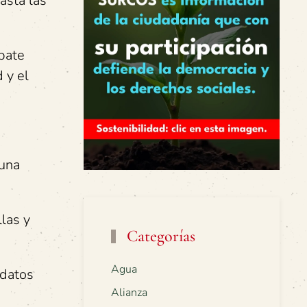
asta las
bate
 y el
 una
las y
Categorías
Agua
 datos
Alianza