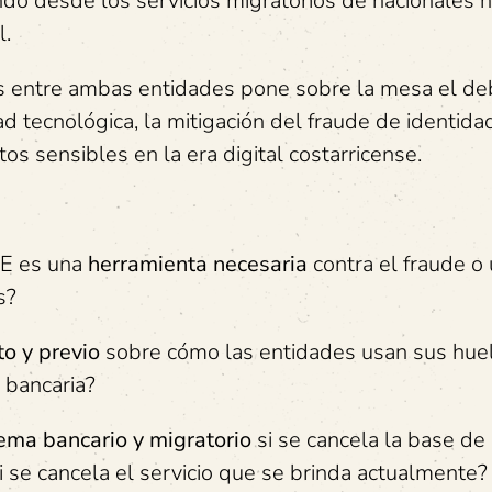
ndo desde los servicios migratorios de nacionales h
l.
les entre ambas entidades pone sobre la mesa el de
ad tecnológica, la mitigación del fraude de identidad
os sensibles en la era digital costarricense.
TSE es una
herramienta necesaria
contra el fraude o
s?
to y previo
sobre cómo las entidades usan sus huel
d bancaria?
tema bancario y migratorio
si se cancela la base de
si se cancela el servicio que se brinda actualmente?