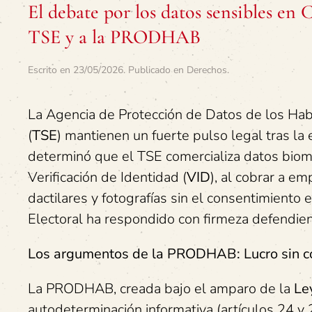
El debate por los datos sensibles en
TSE y a la PRODHAB
Escrito en
23/05/2026
. Publicado en
Derechos
.
La Agencia de Protección de Datos de los Hab
(
TSE
) mantienen un fuerte pulso legal tras la
determinó que el TSE comercializa datos biomé
Verificación de Identidad (
VID
), al cobrar a em
dactilares y fotografías sin el consentimiento 
Electoral ha respondido con firmeza defendien
Los argumentos de la PRODHAB: Lucro sin c
La PRODHAB, creada bajo el amparo de la
Le
autodeterminación informativa (artículos 24 y 2