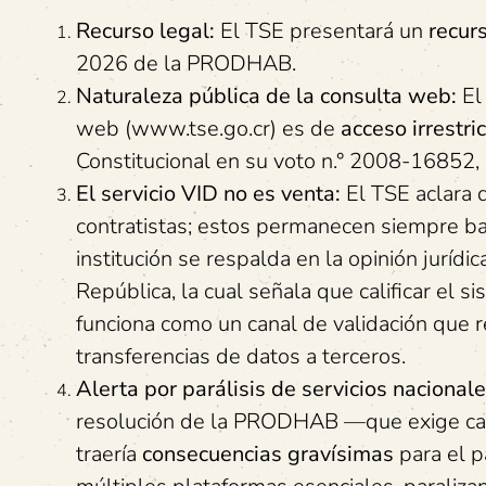
Recurso legal:
El TSE presentará un
recur
2026 de la PRODHAB.
Naturaleza pública de la consulta web:
El 
web (www.tse.go.cr) es de
acceso irrestri
Constitucional en su voto n.° 2008-16852, a
El servicio VID no es venta:
El TSE aclara 
contratistas; estos permanecen siempre baj
institución se respalda en la opinión jurídi
República, la cual señala que calificar el
funciona como un canal de validación que re
transferencias de datos a terceros.
Alerta por parálisis de servicios nacionale
resolución de la PRODHAB —que exige cance
traería
consecuencias gravísimas
para el p