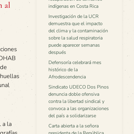
n al
indígenas en Costa Rica
Investigación de la UCR
demuestra que el impacto
del clima y la contaminación
sobre la salud respiratoria
puede aparecer semanas
cciones
después
ODHAB
Defensoría celebrará mes
 de
histórico de la
 huellas
Afrodescendencia
unal
Sindicato UDECO Dos Pinos
denuncia doble ofensiva
contra la libertad sindical y
convoca a las organizaciones
del país a solidarizarse
 a la
Carta abierta a la señora
grafías
presidenta de la República