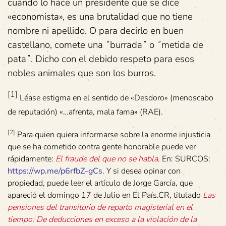
cuando lo hace un presidente que se dice
«economista», es una brutalidad que no tiene
nombre ni apellido. O para decirlo en buen
castellano, comete una ˝burrada˝ o ˝metida de
pata˝. Dicho con el debido respeto para esos
nobles animales que son los burros.
[1]
Léase estigma en el sentido de «Desdoro» (menoscabo
de reputación) «…afrenta, mala fama» (RAE).
[2]
Para quien quiera informarse sobre la enorme injusticia
que se ha cometido contra gente honorable puede ver
rápidamente:
El fraude del que no se habla
. En: SURCOS:
https://wp.me/p6rfbZ-gCs
. Y si desea opinar con
propiedad, puede leer el artículo de Jorge García, que
apareció el domingo 17 de Julio en El País.CR, titulado
Las
pensiones del transitorio de reparto magisterial en el
tiempo: De deducciones en exceso a la violación de la