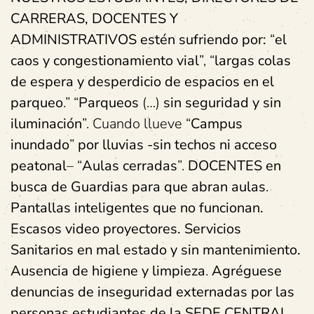
CARRERAS, DOCENTES Y
ADMINISTRATIVOS estén sufriendo por:
“
el
caos y congestionamiento vial
”, “
largas colas
de espera y desperdicio de espacios en el
parqueo
.” “
Parqueos
(…)
sin seguridad y sin
iluminación
”. Cuando llueve “
Campus
inundado
”
por lluvias -sin techos ni acceso
peatonal
– “
Aulas cerradas
”.
DOCENTES en
busca de Guardias para que abran aulas
.
Pantallas inteligentes que no funcionan.
Escasos video proyectores. Servicios
Sanitarios en mal estado y sin mantenimiento.
Ausencia de higiene y limpieza
.
Agréguese
denuncias de inseguridad externadas por las
personas estudiantes de la SEDE CENTRAL