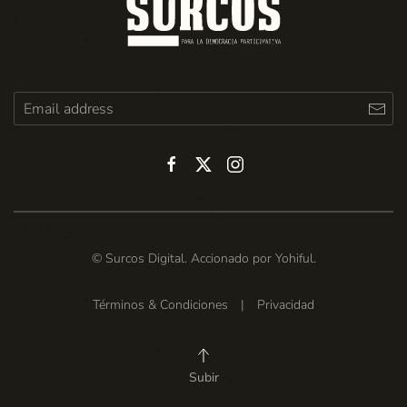
© Surcos Digital. Accionado por
Yohiful
.
Términos & Condiciones
|
Privacidad
Subir