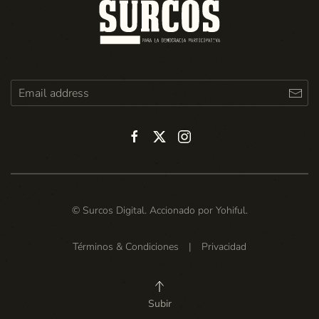
© Surcos Digital. Accionado por
Yohiful
.
Términos & Condiciones
|
Privacidad
Subir