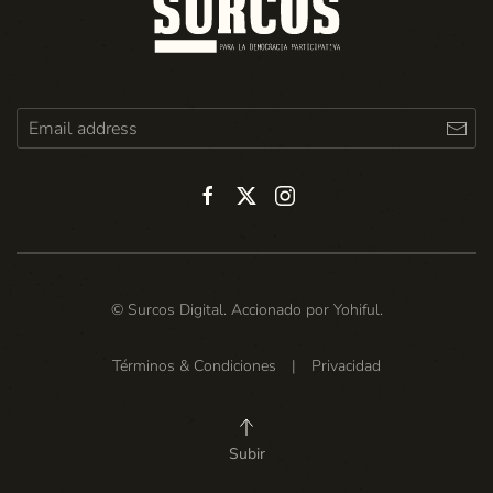
© Surcos Digital. Accionado por
Yohiful
.
Términos & Condiciones
|
Privacidad
Subir