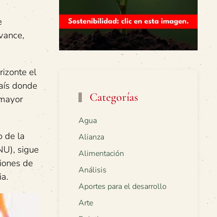
e
vance,
izonte el
país donde
Categorías
 mayor
Agua
o de la
Alianza
NU), sigue
Alimentación
ciones de
Análisis
ia.
Aportes para el desarrollo
Arte