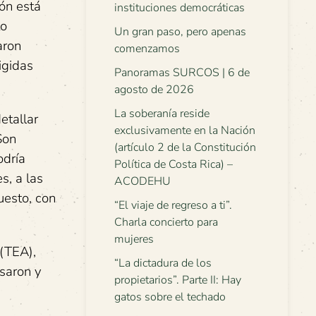
ión está
instituciones democráticas
to
Un gran paso, pero apenas
aron
comenzamos
igidas
Panoramas SURCOS | 6 de
agosto de 2026
La soberanía reside
etallar
exclusivamente en la Nación
Son
(artículo 2 de la Constitución
odría
Política de Costa Rica) –
s, a las
ACODEHU
uesto, con
“El viaje de regreso a ti”.
Charla concierto para
mujeres
 (TEA),
“La dictadura de los
saron y
propietarios”. Parte II: Hay
gatos sobre el techado