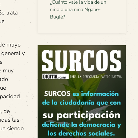
¿Cuánto vale la vida de un
s
niño o una niña Ngäbe-
e trata
Buglé?
ue
 de mayo
 general y
s
de muy
tado
fue
apacidad.
, de
idas las
gue siendo