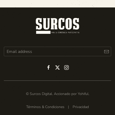
© Surcos Digital. Accionado por
Yohiful
.
Términos & Condiciones
|
Privacidad