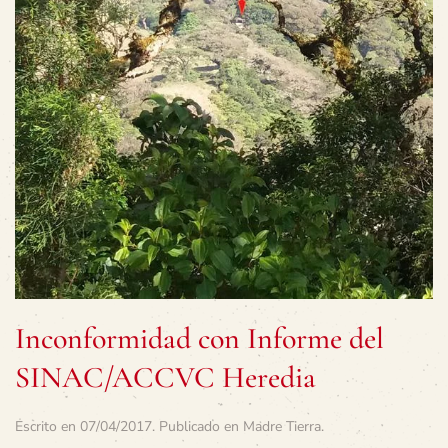
Inconformidad con Informe del
SINAC/ACCVC Heredia
Escrito en
07/04/2017
. Publicado en
Madre Tierra
.