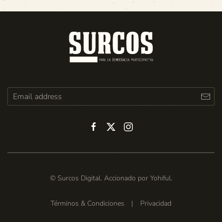
© Surcos Digital. Accionado por
Yohiful
.
Términos & Condiciones
|
Privacidad