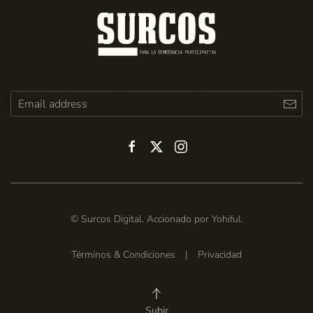
© Surcos Digital. Accionado por
Yohiful
.
Términos & Condiciones
|
Privacidad
Subir