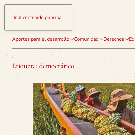
Ir al contenido principal
Aportes para el desarrollo
Comunidad
Derechos
Eq
Etiqueta:
democrático