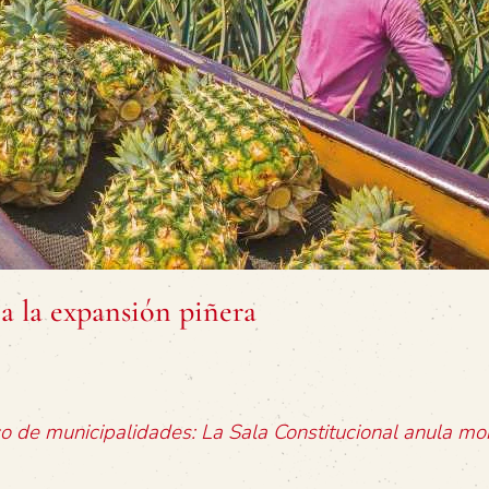
a la expansión piñera
co de municipalidades: La Sala Constitucional anula mor