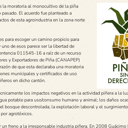
e la moratoria al monocultivo de la piña
o pasado. El acuerdo fue planteado a
ctos de esta agroindustria en la zona norte
es para escoger un camino propicio para
 uno de esos parece ser la libertad de
sentencia 011545-16 a raíz de un recurso
tores y Exportadores de Piña (CANAPEP)
 razón de que esta declaraba una moratoria
iones municipales y certificados de uso
iñeros en dicho cantón.
écnicamente los impactos negativos en la actividad piñera a la lu
 agua potable para uso/consumo humano y animal; los daños oca
del bosque descontrolada; la explotación laboral y el surgimient
 por agrotóxicos.
 un freno a la irresponsable industria piñera. En 2008 Guácimo