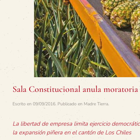
Sala Constitucional anula moratoria 
Escrito en
09/09/2016
. Publicado en
Madre Tierra
.
La libertad de empresa limita ejercicio democráti
la expansión piñera en el cantón de Los Chiles