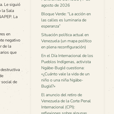
a. Le siguió
agosto de 2026
 la Sala
Bloque Verde: “La acción en
ANAPEP. La
las calles es luminaria de
esperanza”
res en
Situación política actual en
nte negativo
Venezuela (un mapa político
r de la
en plena reconfiguración)
arios que
En el Día Internacional de los
Pueblos Indígenas, activista
Ngäbe-Buglé cuestiona:
destructiva
«¿Cuánto vale la vida de un
de
niño o una niña Ngäbe-
 social de
Buglé?»
El anuncio del retiro de
Venezuela de la Corte Penal
Internacional (CPI):
reflexiones sobre algunas