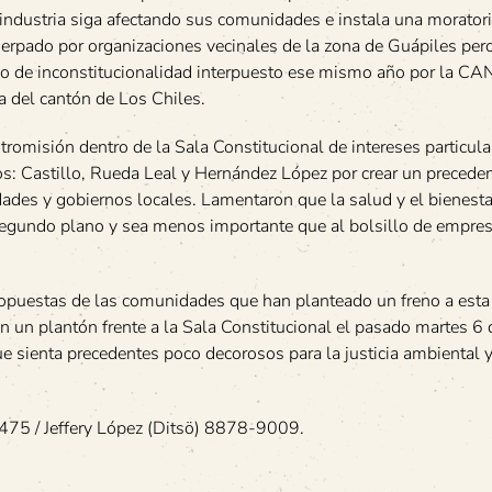
oindustria siga afectando sus comunidades e instala una moratori
rpado por organizaciones vecinales de la zona de Guápiles pero
urso de inconstitucionalidad interpuesto ese mismo año por la C
a del cantón de Los Chiles.
ntromisión dentro de la Sala Constitucional de intereses particula
os: Castillo, Rueda Leal y Hernández López por crear un precede
des y gobiernos locales. Lamentaron que la salud y el bienesta
segundo plano y sea menos importante que al bolsillo de empres
opuestas de las comunidades que han planteado un freno a esta 
ron un plantón frente a la Sala Constitucional el pasado martes 6 
ue sienta precedentes poco decorosos para la justicia ambiental y
475 / Jeffery López (Ditsö) 8878-9009.