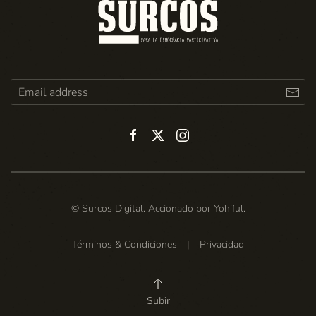
© Surcos Digital. Accionado por
Yohiful
.
Términos & Condiciones
|
Privacidad
Subir