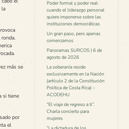
 cabo el
Poder formal y poder real:
 la
cuando el liderazgo personal
quiere imponerse sobre las
instituciones democráticas
provoca
Un gran paso, pero apenas
 ronda.
comenzamos
erica
Panoramas SURCOS | 6 de
vocada.
agosto de 2026
vez más se
La soberanía reside
exclusivamente en la Nación
(artículo 2 de la Constitución
Política de Costa Rica) –
ACODEHU
 si tiene
“El viaje de regreso a ti”.
Charla concierto para
asado por
mujeres
nta el
“La dictadura de los