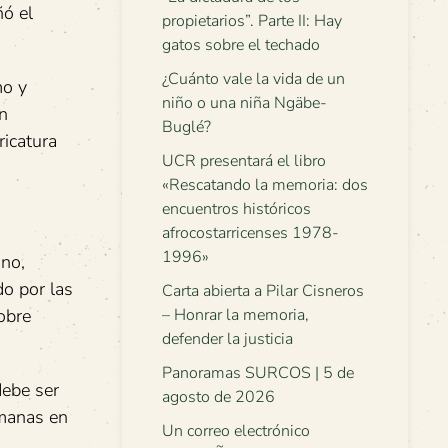
ñó el
propietarios”. Parte II: Hay
gatos sobre el techado
¿Cuánto vale la vida de un
mo y
niño o una niña Ngäbe-
ón
Buglé?
ricatura
UCR presentará el libro
«Rescatando la memoria: dos
encuentros históricos
afrocostarricenses 1978-
1996»
ino,
do por las
Carta abierta a Pilar Cisneros
obre
– Honrar la memoria,
defender la justicia
Panoramas SURCOS | 5 de
debe ser
agosto de 2026
umanas en
Un correo electrónico