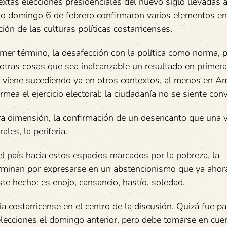
extas elecciones presidenciales del nuevo siglo llevadas a
o domingo 6 de febrero confirmaron varios elementos en
ión de las culturas políticas costarricenses.
imer término, la desafección con la política como norma, 
 otras cosas que sea inalcanzable un resultado en primera
viene sucediendo ya en otros contextos, al menos en Am
mea el ejercicio electoral: la ciudadanía no se siente con
a dimensión, la confirmación de un desencanto que una 
ales, la periferia.
el país hacia estos espacios marcados por la pobreza, la
terminan por expresarse en un abstencionismo que ya ahora
te hecho: es enojo, cansancio, hastío, soledad.
a costarricense en el centro de la discusión. Quizá fue p
s elecciones el domingo anterior, pero debe tomarse en cue