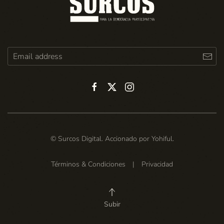
© Surcos Digital. Accionado por
Yohiful
.
Términos & Condiciones
|
Privacidad
Subir