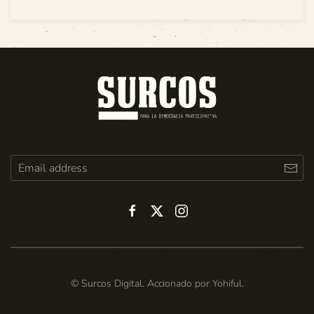
© Surcos Digital. Accionado por
Yohiful
.