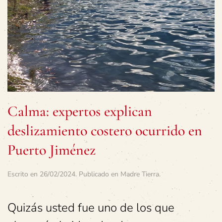
Calma: expertos explican
deslizamiento costero ocurrido en
Puerto Jiménez
Escrito en
26/02/2024
. Publicado en
Madre Tierra
.
Quizás usted fue uno de los que