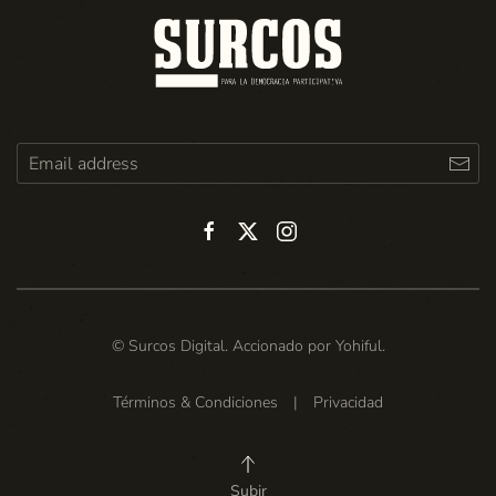
© Surcos Digital. Accionado por
Yohiful
.
Términos & Condiciones
|
Privacidad
Subir