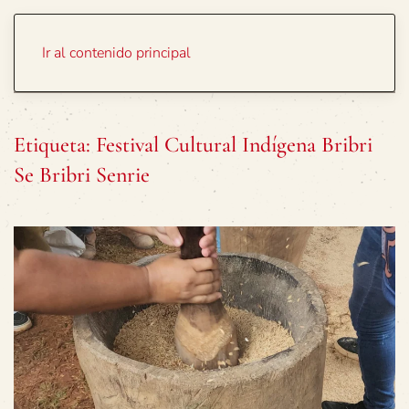
Portada
Temas
Ir al contenido principal
Etiqueta:
Festival Cultural Indígena Bribri
Se Bribri Senrie