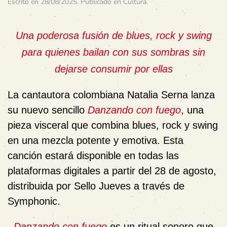
Escrito en
28/08/2025
. Publicado en
Cultura
.
Una poderosa fusión de blues, rock y swing
para quienes bailan con sus sombras sin
dejarse consumir por ellas
La cantautora colombiana
Natalia Serna
lanza
su nuevo sencillo
Danzando con fuego
, una
pieza visceral que combina
blues, rock y swing
en una mezcla potente y emotiva. Esta
canción estará disponible en todas las
plataformas digitales a partir del
28 de agosto
,
distribuida por
Sello Jueves
a través de
Symphonic
.
Danzando con fuego
es un
ritual sonoro
que