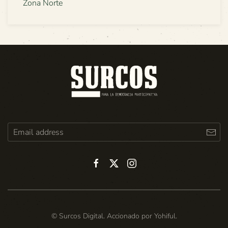
Zona Norte
© Surcos Digital. Accionado por
Yohiful
.