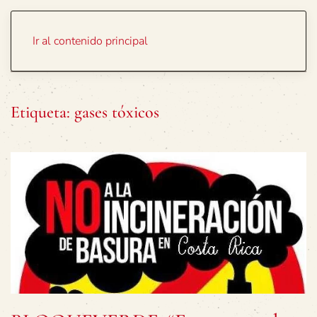
Portada
Temas
Ir al contenido principal
Etiqueta:
gases tóxicos