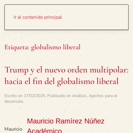
Portada
Temas
Ir al contenido principal
Etiqueta:
globalismo liberal
Trump y el nuevo orden multipolar:
hacia el fin del globalismo liberal
Escrito en
17/02/2025
. Publicado en
Análisis
,
Aportes para el
desarrollo
.
Mauricio Ramírez Núñez
Mauricio
Académico