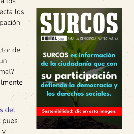
a los
ecta los
upación
ctor de
 un
rmal?
nalmente
s del
z
pues
 y