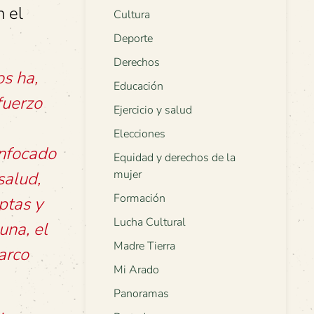
n el
Cultura
Deporte
Derechos
s ha,
Educación
fuerzo
Ejercicio y salud
Elecciones
enfocado
Equidad y derechos de la
mujer
salud,
Formación
ptas y
Lucha Cultural
una, el
Madre Tierra
arco
Mi Arado
Panoramas