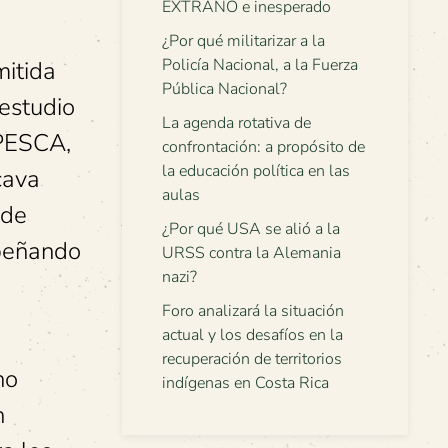
EXTRAÑO e inesperado
¿Por qué militarizar a la
Policía Nacional, a la Fuerza
mitida
Pública Nacional?
 estudio
La agenda rotativa de
OPESCA,
confrontación: a propósito de
la educación política en las
cava
aulas
 de
¿Por qué USA se alió a la
mpeñando
URSS contra la Alemania
nazi?
Foro analizará la situación
actual y los desafíos en la
recuperación de territorios
no
indígenas en Costa Rica
n