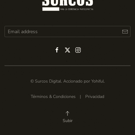
© Surcos Digital. Accionado por
Yohiful
.
Términos & Condiciones
|
Privacidad
Subir