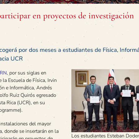
articipar en proyectos de investigación
cogerá por dos meses a estudiantes de Física, Informá
macia UCR
ERN
, por sus siglas en
la Escuela de Física, Irvin
n e Informática, Andrés
dolfo Ruiz Quirós egresado
sta Rica (UCR), en su
rogramme).
 instalaciones del mayor
za, donde se insertarán en la
Los estudiantes Esteban Doder
rticiparán en proyectos de