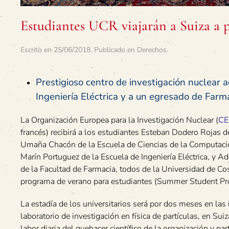
Estudiantes UCR viajarán a Suiza a p
Escrito en
25/06/2018
. Publicado en
Derechos
.
Prestigioso centro de investigación nuclear a
Ingeniería Eléctrica y a un egresado de Far
La Organización Europea para la Investigación Nuclear (
C
francés) recibirá a los estudiantes Esteban Dodero Rojas de 
Umaña Chacón de la Escuela de Ciencias de la Computació
Marín Portuguez de la Escuela de Ingeniería Eléctrica, y A
de la Facultad de Farmacia, todos de la Universidad de Co
programa de verano para estudiantes (Summer Student P
La estadía de los universitarios será por dos meses en las
laboratorio de investigación en física de partículas, en Sui
labor diaria del quehacer científico de la organización y pa