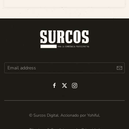
© Surcos Digital. Accionado por
Yohiful
.