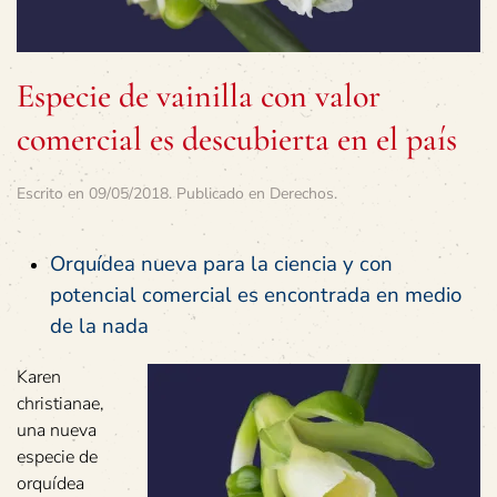
Especie de vainilla con valor
comercial es descubierta en el país
Escrito en
09/05/2018
. Publicado en
Derechos
.
Orquídea nueva para la ciencia y con
potencial comercial es encontrada en medio
de la nada
Karen
christianae,
una nueva
especie de
orquídea