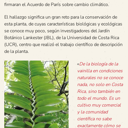
firmaran el Acuerdo de París sobre cambio climático.
El hallazgo significa un gran reto para la conservación de
esta planta, de cuyas características biológicas y ecológicas
se conoce muy poco, según investigadores del Jardín
Botánico Lankester (JBL), de la Universidad de Costa Rica
(UCR), centro que realizó el trabajo científico de descripción
de la planta.
«
De la biología de la
vainilla en condiciones
naturales no se conoce
nada, no solo en Costa
Rica, sino también en
todo el mundo. Es un
cultivo muy comercial
y la comunidad
científica no sabe
exactamente cómo se