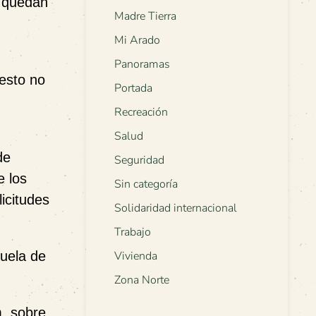
e quedan
Madre Tierra
Mi Arado
Panoramas
esto no
Portada
Recreación
Salud
de
Seguridad
e los
Sin categoría
icitudes
Solidaridad internacional
Trabajo
uela de
Vivienda
Zona Norte
m. sobre