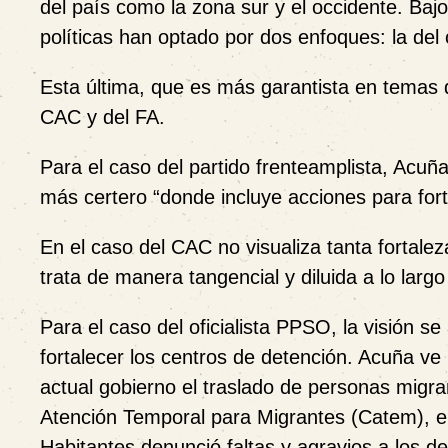
del país como la zona sur y el occidente. Baj
políticas han optado por dos enfoques: la del c
Esta última, que es más garantista en temas
CAC y del FA.
Para el caso del partido frenteamplista, Acuñ
más certero “donde incluye acciones para fortale
En el caso del CAC no visualiza tanta fortale
trata de manera tangencial y diluida a lo larg
Para el caso del oficialista PPSO, la visión 
fortalecer los centros de detención. Acuña ve
actual gobierno el traslado de personas migr
Atención Temporal para Migrantes (Catem), en
Habitantes denunció faltas y agravios a los 