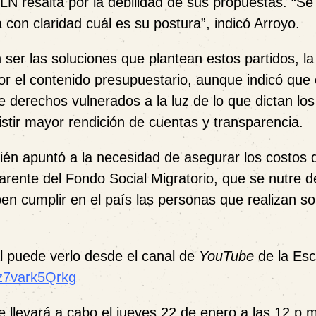
 PLN resalta por la debilidad de sus propuestas. “S
con claridad cuál es su postura”, indicó Arroyo.
 ser las soluciones que plantean estos partidos, la
 el contenido presupuestario, aunque indicó que 
 derechos vulnerados a la luz de lo que dictan los
stir mayor rendición de cuentas y transparencia.
én apuntó a la necesidad de asegurar los costos 
arente del Fondo Social Migratorio, que se nutre d
en cumplir en el país las personas que realizan sol
l puede verlo desde el canal de
YouTube
de la Esc
z7vark5Qrkg
se llevará a cabo el jueves 22 de enero a las 12 p.