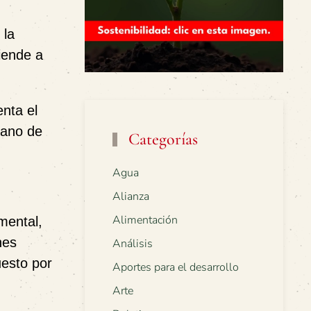
 la
tiende a
nta el
cano de
Categorías
Agua
Alianza
Alimentación
mental,
nes
Análisis
uesto por
Aportes para el desarrollo
Arte