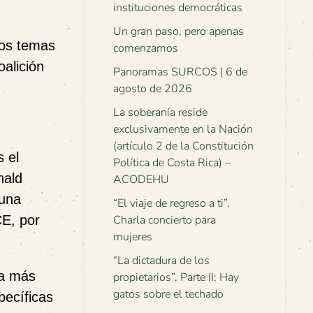
instituciones democráticas
Un gran paso, pero apenas
dos temas
comenzamos
alición
Panoramas SURCOS | 6 de
agosto de 2026
La soberanía reside
exclusivamente en la Nación
(artículo 2 de la Constitución
s el
Política de Costa Rica) –
nald
ACODEHU
 una
“El viaje de regreso a ti”.
CE, por
Charla concierto para
mujeres
“La dictadura de los
la más
propietarios”. Parte II: Hay
gatos sobre el techado
pecíficas