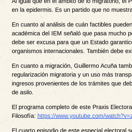
Al igual que en el ámbito de lo migratorio, el
en la epidermis. Es un partido que no muestra 
En cuanto al análisis de cuán factibles pueden
académica del IEM señaló que pasa mucho por
debe ser excusa para que un Estado garantice
organismos internacionales. También debe exi
En cuanto a migración, Guillermo Acuña tambi
regularización migratoria y un uso más transp
ingresos provenientes de los trámites que deb
de asilo.
El programa completo de este Praxis Electora
Filosofía:
https://www.youtube.com/watch?v=
El cuarto episodio de este especial electoral 