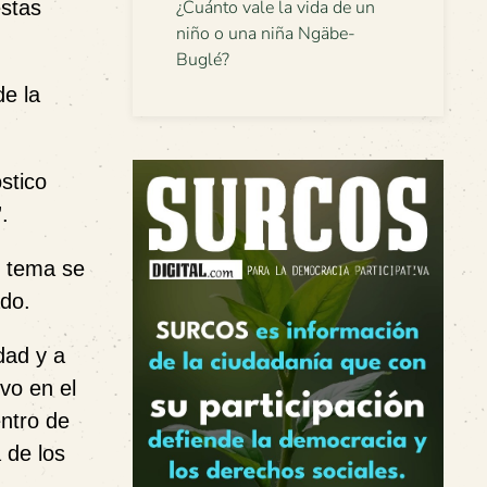
estas
¿Cuánto vale la vida de un
niño o una niña Ngäbe-
Buglé?
e la
stico
.
l tema se
ado.
dad y a
vo en el
entro de
 de los