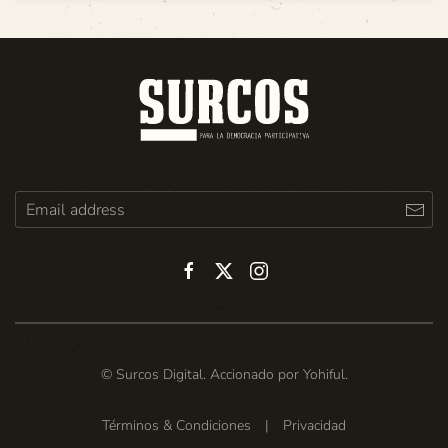
© Surcos Digital. Accionado por
Yohiful
.
Términos & Condiciones
|
Privacidad