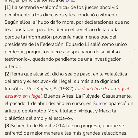
Imagen principal tomada de
Diez
[1]
La sentencia «salomónica» de los jueces absolvió
penalmente a los directivos y les condenó civilmente.
Según ellos, sí hubo daño moral por declaraciones que no
les constaban, pero les dieron el beneficio de la duda
porque la información provenía nada menos que del
presidente de la Federación. Eduardo Li salió como único
perdedor, porque los jueces sospecharon de su «falso
testimonio», quedando pendiente de una investigación
ulterior.
[2]
Tema que alcanzó, dicho sea de paso, en la «dialéctica
del amo y el esclavo» de Hegel, su más alta dignidad
filosófica. Ver: Kojève, A (1982)
La dialéctica del amo y el
esclavo en Hegel
. Buenos Aires: La Pléyade. Casualmente,
el pasado 1 de abril del año en curso, en
Surcos
apareció un
artículo de Arnoldo Mora titulado: «Hegel y Marx: la
dialéctica del amo y el esclavo».
[3]
Si bien lo de Brasil 2014 fue un progreso, porque se
enfrentó de mejor manera a las más grandes selecciones,