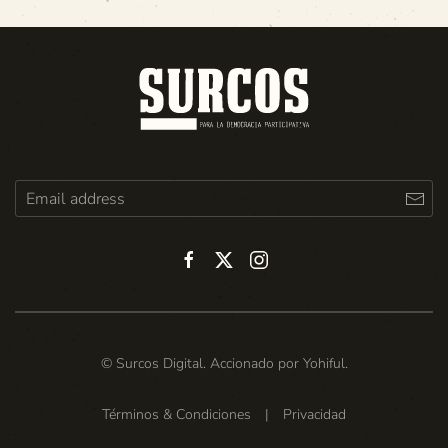
© Surcos Digital. Accionado por
Yohiful
.
Términos & Condiciones
|
Privacidad