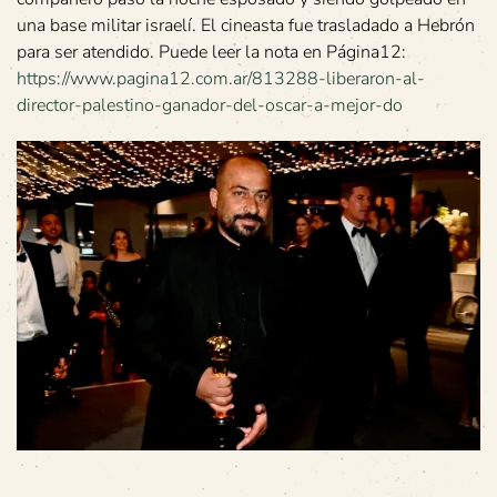
una base militar israelí. El cineasta fue trasladado a Hebrón
para ser atendido. Puede leer la nota en Página12:
https://www.pagina12.com.ar/813288-liberaron-al-
director-palestino-ganador-del-oscar-a-mejor-do