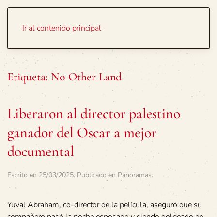
Portada
Temas
Ir al contenido principal
Etiqueta:
No Other Land
Liberaron al director palestino
ganador del Oscar a mejor
documental
Escrito en
25/03/2025
. Publicado en
Panoramas
.
Yuval Abraham, co-director de la película, aseguró que su
compañero pasó la noche esposado y siendo golpeado en