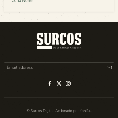
Zona Norte
© Surcos Digital. Accionado por
Yohiful
.