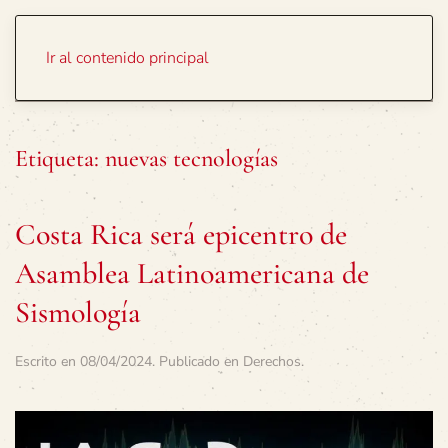
Portada
Temas
Ir al contenido principal
Etiqueta:
nuevas tecnologías
Costa Rica será epicentro de
Asamblea Latinoamericana de
Sismología
Escrito en
08/04/2024
. Publicado en
Derechos
.