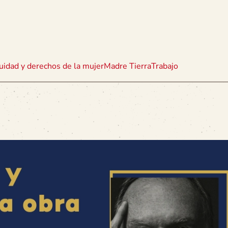
uidad y derechos de la mujer
Madre Tierra
Trabajo