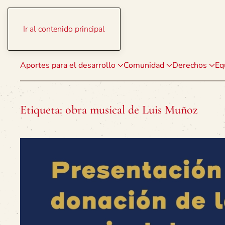
Ir al contenido principal
Aportes para el desarrollo
Comunidad
Derechos
Eq
Etiqueta:
obra musical de Luis Muñoz