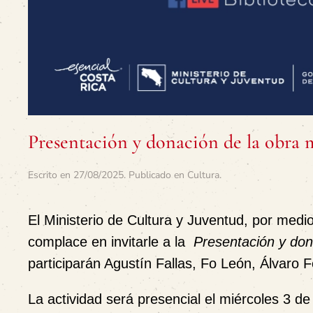
Presentación y donación de la obra 
Escrito en
27/08/2025
. Publicado en
Cultura
.
El Ministerio de Cultura y Juventud, por medio
complace en invitarle a la
Presentación y don
participarán Agustín Fallas, Fo León,
Á
lvaro 
La actividad será presencial
el miércoles 3 de