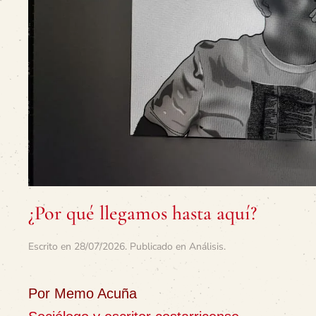
¿Por qué llegamos hasta aquí?
Escrito en
28/07/2026
. Publicado en
Análisis
.
Por Memo Acuña