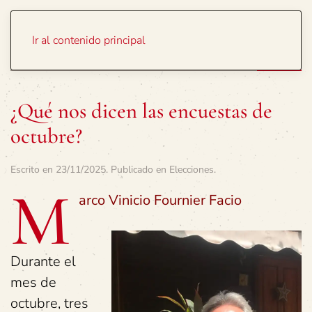
Portada
Temas
Ir al contenido principal
¿Qué nos dicen las encuestas de
octubre?
Escrito en
23/11/2025
. Publicado en
Elecciones
.
M
arco Vinicio Fournier Facio
Durante el
mes de
octubre, tres