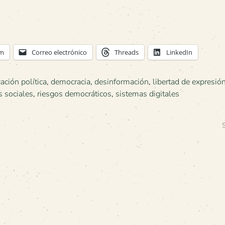
am
Correo electrónico
Threads
LinkedIn
ción política
,
democracia
,
desinformación
,
libertad de expresió
s sociales
,
riesgos democráticos
,
sistemas digitales