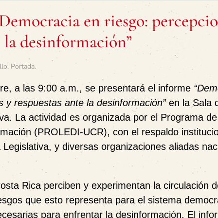
Democracia en riesgo: percepcio
 la desinformación”
llo
,
Portada
.
re
, a las
9:00 a.m.
, se presentará el informe
“Dem
 y respuestas ante la desinformación”
en la
Sala 
iva
. La actividad es organizada por el
Programa de
formación (PROLEDI-UCR)
, con el respaldo instituci
Legislativa
, y diversas organizaciones aliadas nac
osta Rica perciben y experimentan la circulación d
riesgos que esto representa para el sistema democr
necesarias para enfrentar la desinformación. El inf