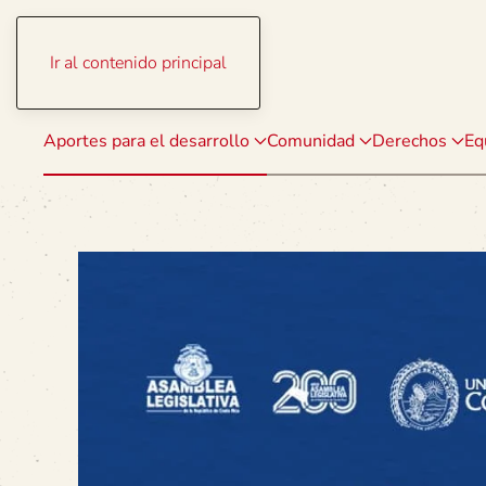
Ir al contenido principal
Aportes para el desarrollo
Comunidad
Derechos
Eq