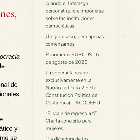
cuando el liderazgo
nes,
personal quiere imponerse
sobre las instituciones
democráticas
Un gran paso, pero apenas
comenzamos
Panoramas SURCOS | 6
ocracia
de agosto de 2026
de
La soberanía reside
exclusivamente en la
onal de
Nación (artículo 2 de la
ionales
Constitución Política de
Costa Rica) – ACODEHU
“El viaje de regreso a ti”.
e
Charla concierto para
ático y
mujeres
orme se
“La dictadura de los