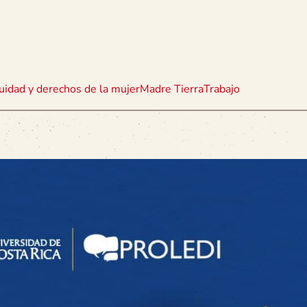
uidad y derechos de la mujer
Madre Tierra
Trabajo