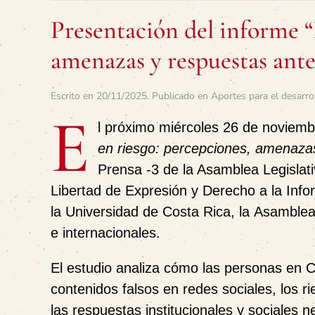
Presentación del informe “
amenazas y respuestas ante
Escrito en
20/11/2025
. Publicado en
Aportes para el desarro
E
l próximo
miércoles 26 de noviemb
en riesgo: percepciones, amenazas
Prensa -3 de la Asamblea Legislat
Libertad de Expresión y Derecho a la In
la
Universidad de Costa Rica
, la
Asamblea 
e internacionales.
El estudio analiza cómo las personas en C
contenidos falsos en redes sociales, los 
las respuestas institucionales y sociales 