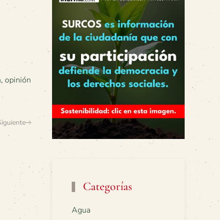
n
,
opinión
Siguiente
Categorías
Agua