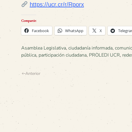
https://ucr.cr/r/Rporx
Compartir:
Facebook
WhatsApp
X
Telegr
Asamblea Legislativa
,
ciudadanía informada
,
comunica
pública
,
participación ciudadana
,
PROLEDI UCR
,
rede
Anterior