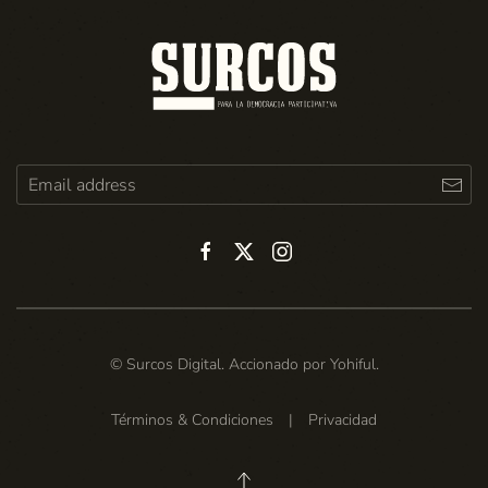
© Surcos Digital. Accionado por
Yohiful
.
Términos & Condiciones
|
Privacidad