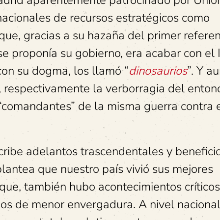
Madrid aparentemente patrocinado por Unió
nacionales de recursos estratégicos como
que, gracias a su hazaña del primer refere
se proponía su gobierno, era acabar con el 
 con su dogma, los llamó “
dinosaurios
”. Y a
 respectivamente la verborragia del enton
 “comandantes” de la misma guerra contra 
escribe adelantos trascendentales y benefici
lantea que nuestro país vivió sus mejores
que, también hubo acontecimientos crítico
hos de menor envergadura. A nivel naciona