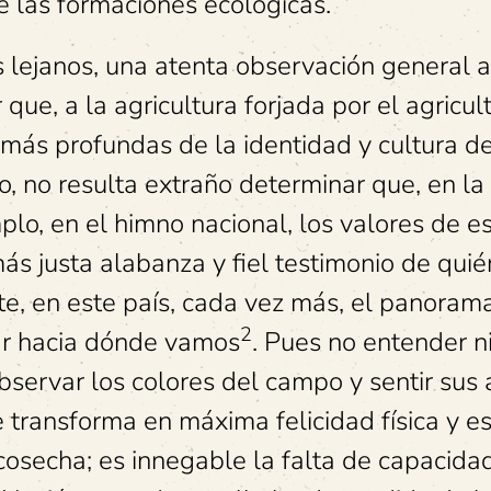
e las formaciones ecológicas.
 lejanos, una atenta observación general a
ue, a la agricultura forjada por el agricult
 más profundas de la identidad y cultura d
o, no resulta extraño determinar que, en la
plo, en el himno nacional, los valores de e
ás justa alabanza y fiel testimonio de qui
e, en este país, cada vez más, el panoram
2
var hacia dónde vamos
. Pues no entender n
observar los colores del campo y sentir sus
e transforma en máxima felicidad física y es
 cosecha; es innegable la falta de capacida