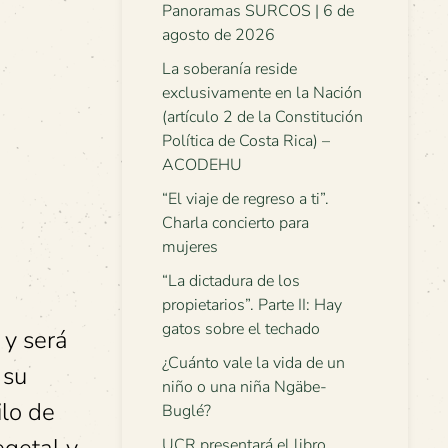
Panoramas SURCOS | 6 de
agosto de 2026
La soberanía reside
exclusivamente en la Nación
(artículo 2 de la Constitución
Política de Costa Rica) –
ACODEHU
“El viaje de regreso a ti”.
Charla concierto para
mujeres
“La dictadura de los
propietarios”. Parte II: Hay
gatos sobre el techado
 y será
¿Cuánto vale la vida de un
 su
niño o una niña Ngäbe-
ilo de
Buglé?
UCR presentará el libro