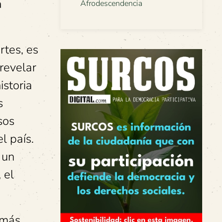
a
Afrodescendencia
rtes, es
revelar
istoria
s
sos
l país.
 un
 el
 más