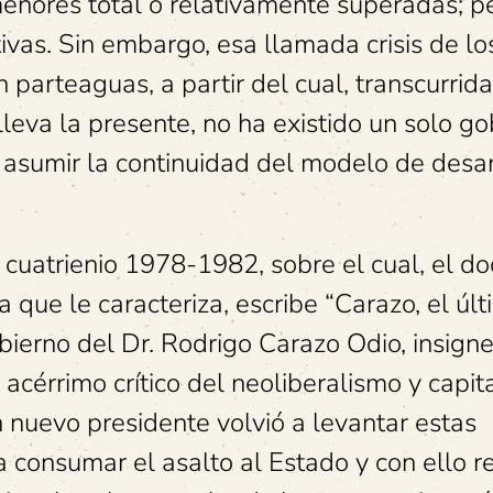
enores total o relativamente superadas; pe
tivas. Sin embargo, esa llamada crisis de l
parteaguas, a partir del cual, transcurrid
leva la presente, no ha existido un solo go
 asumir la continuidad del modelo de desar
el cuatrienio 1978-1982, sobre el cual, el do
a que le caracteriza, escribe “Carazo, el úl
bierno del Dr. Rodrigo Carazo Odio, insign
acérrimo crítico del neoliberalismo y capit
n nuevo presidente volvió a levantar estas
ra consumar el asalto al Estado y con ello re