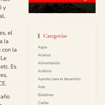
ó y
al,
es, el
Categorías
a la
Agua
 con la
Alianza
“Le
Alimentación
etc. Es
Análisis
es,
Aportes para el desarrollo
CE.
Arte
Boletines
 año
Caribe