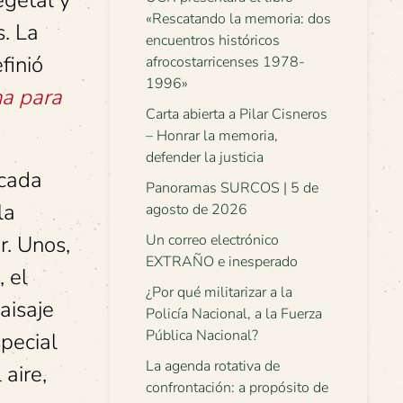
egetal y
«Rescatando la memoria: dos
s. La
encuentros históricos
finió
afrocostarricenses 1978-
1996»
na para
Carta abierta a Pilar Cisneros
– Honrar la memoria,
defender la justicia
 cada
Panoramas SURCOS | 5 de
la
agosto de 2026
r. Unos,
Un correo electrónico
EXTRAÑO e inesperado
, el
¿Por qué militarizar a la
aisaje
Policía Nacional, a la Fuerza
Pública Nacional?
special
La agenda rotativa de
 aire,
confrontación: a propósito de