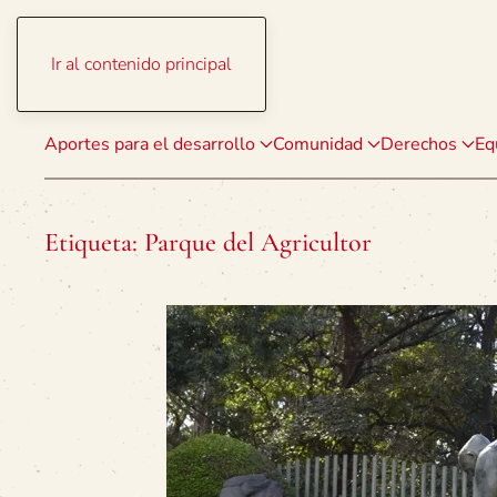
Ir al contenido principal
Aportes para el desarrollo
Comunidad
Derechos
Eq
Etiqueta:
Parque del Agricultor