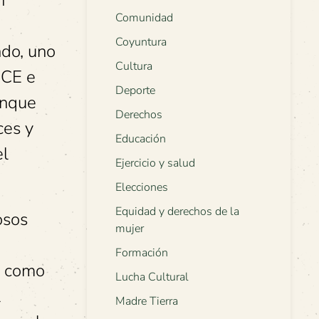
n
Comunidad
Coyuntura
ndo, uno
Cultura
ICE e
Deporte
unque
Derechos
ces y
Educación
el
Ejercicio y salud
Elecciones
Equidad y derechos de la
osos
mujer
Formación
s como
Lucha Cultural
l
Madre Tierra