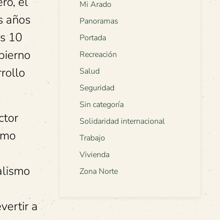
ro, el
Mi Arado
os años
Panoramas
as 10
Portada
bierno
Recreación
rollo
Salud
Seguridad
Sin categoría
ctor
Solidaridad internacional
timo
Trabajo
e
Vivienda
alismo
Zona Norte
vertir a