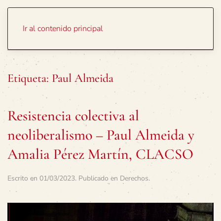
Portada
Temas
Ir al contenido principal
Etiqueta:
Paul Almeida
Resistencia colectiva al
neoliberalismo – Paul Almeida y
Amalia Pérez Martín, CLACSO
Escrito en
01/03/2023
. Publicado en
Derechos
.