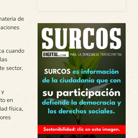
ateria de
gaciones
ica cuando
las
te sector,
 y
nto en
ad física,
jores