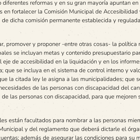
o diferentes reformas y en su gran mayoría apuntan en 
as en fortalecer la Comisión Municipal de Accesibilidad 
de dicha comisión permanente establecida y regulada
, promover y proponer -entre otras cosas- la política 
pales se incluyan metas y contenido presupuestario par
eje de accesibilidad en la liquidación y en los informe
a; que se incluya en el sistema de control interno y val
ue la citada ley le asigna a las municipalidades; que s
 necesidades de las personas con discapacidad del can
s de las personas con discapacidad, para que mejoren 
pales están facultados para nombrar a las personas mi
nicipal y del reglamento que deberá dictarle el órg
 cuentas; además de asegurar las condiciones para su m