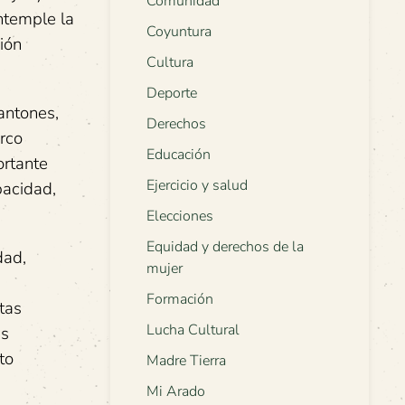
Comunidad
ontemple la
Coyuntura
ión
Cultura
Deporte
antones,
Derechos
arco
Educación
ortante
Ejercicio y salud
pacidad,
Elecciones
Equidad y derechos de la
dad,
mujer
Formación
tas
Lucha Cultural
as
to
Madre Tierra
Mi Arado