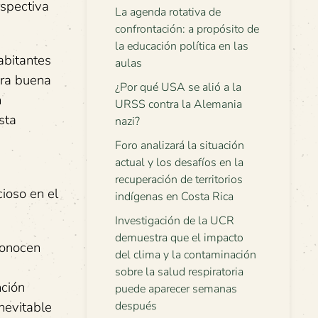
rspectiva
La agenda rotativa de
confrontación: a propósito de
la educación política en las
abitantes
aulas
era buena
¿Por qué USA se alió a la
n
URSS contra la Alemania
sta
nazi?
Foro analizará la situación
actual y los desafíos en la
s
recuperación de territorios
ioso en el
indígenas en Costa Rica
Investigación de la UCR
demuestra que el impacto
conocen
del clima y la contaminación
sobre la salud respiratoria
nción
puede aparecer semanas
después
nevitable