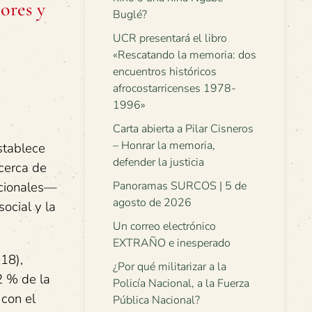
ores y
Buglé?
UCR presentará el libro
«Rescatando la memoria: dos
encuentros históricos
afrocostarricenses 1978-
1996»
Carta abierta a Pilar Cisneros
– Honrar la memoria,
stablece
defender la justicia
acerca de
Panoramas SURCOS | 5 de
acionales—
agosto de 2026
ocial y la
Un correo electrónico
EXTRAÑO e inesperado
18),
¿Por qué militarizar a la
2 % de la
Policía Nacional, a la Fuerza
 con el
Pública Nacional?