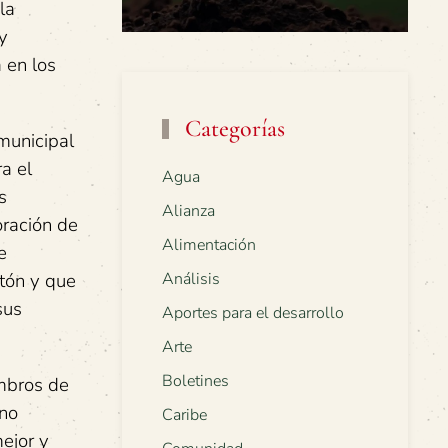
la
y
 en los
Categorías
municipal
a el
Agua
s
Alianza
oración de
Alimentación
e
Análisis
tón y que
sus
Aportes para el desarrollo
Arte
Boletines
embros de
ano
Caribe
ejor y