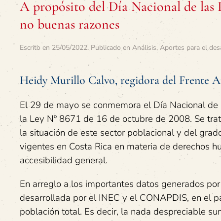
A propósito del Día Nacional de las
no buenas razones
Escrito en
25/05/2022
. Publicado en
Análisis
,
Aportes para el des
Heidy Murillo Calvo, regidora del Frente 
El 29 de mayo se conmemora el Día Nacional de 
la Ley Nº 8671 de 16 de octubre de 2008. Se trata
la situación de este sector poblacional y del gr
vigentes en Costa Rica en materia de derechos hu
accesibilidad general.
En arreglo a los importantes datos generados po
desarrollada por el INEC y el CONAPDIS, en el pa
población total. Es decir, la nada despreciable s