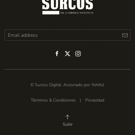
© Surcos Digital. Accionado por
Yohiful
.
Términos & Condiciones
|
Privacidad
Subir