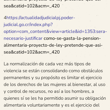
sea&catid=102&acm=_420
4
https://actualidadjudicialpj.poder-
judicial.go.cr/index.php?
option=com_content&view=article&id=1353:sera-
necesario-justificar
como-se-gasta-la-pension-
alimentaria-proyecto-de-ley-pretende-que-asi-
sea&catid=102&acm=_420
La normalización de cada vez más tipos de
violencia se están consolidando como obstáculos
permanentes y su propósito es limitar el ejercicio
de los derechos de las mujeres al bienestar, al uso
y control de recursos, no así a los hombres, a
quienes sí se les ha permitido asumir su obligación
alimentaria voluntariamente y es el ejercicio del