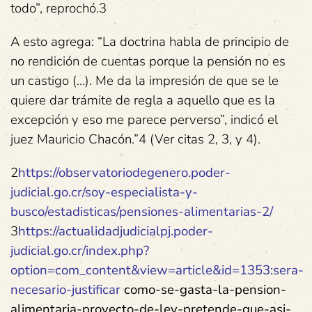
todo”, reprochó.3
A esto agrega: “La doctrina habla de principio de
no rendición de cuentas porque la pensión no es
un castigo (…). Me da la impresión de que se le
quiere dar trámite de regla a aquello que es la
excepción y eso me parece perverso”, indicó el
juez Mauricio Chacón.”4 (Ver citas 2, 3, y 4).
2
https://observatoriodegenero.poder-
judicial.go.cr/soy-especialista-y-
busco/estadisticas/pensiones-alimentarias-2/
3
https://actualidadjudicialpj.poder-
judicial.go.cr/index.php?
option=com_content&view=article&id=1353:sera-
necesario-justificar
como-se-gasta-la-pension-
alimentaria-proyecto-de-ley-pretende-que-asi-