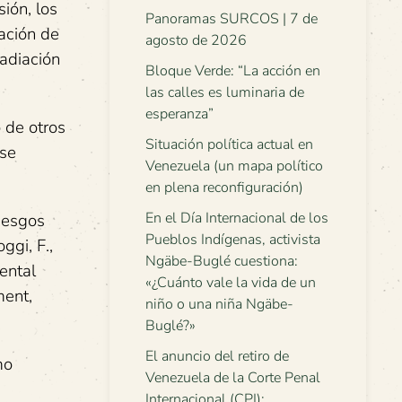
ión, los
Panoramas SURCOS | 7 de
tación de
agosto de 2026
radiación
Bloque Verde: “La acción en
las calles es luminaria de
esperanza”
 de otros
Situación política actual en
 se
Venezuela (un mapa político
en plena reconfiguración)
En el Día Internacional de los
riesgos
Pueblos Indígenas, activista
ggi, F.,
Ngäbe-Buglé cuestiona:
ental
«¿Cuánto vale la vida de un
ment,
niño o una niña Ngäbe-
Buglé?»
El anuncio del retiro de
mo
Venezuela de la Corte Penal
Internacional (CPI):