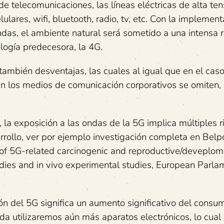
e telecomunicaciones, las líneas eléctricas de alta tens
lares, wifi, bluetooth, radio, tv, etc. Con la implemen
endas, el ambiente natural será sometido a una intensa 
ología predecesora, la 4G.
también desventajas, las cuales al igual que en el caso
n los medios de comunicación corporativos se omiten,
la exposición a las ondas de la 5G implica múltiples 
rollo, ver por ejemplo investigación completa en Belpo
 of 5G-related carcinogenic and reproductive/deveplom
ies and in vivo experimental studies, European Parla
ón del 5G significa un aumento significativo del consu
ida utilizaremos aún más aparatos electrónicos, lo cual