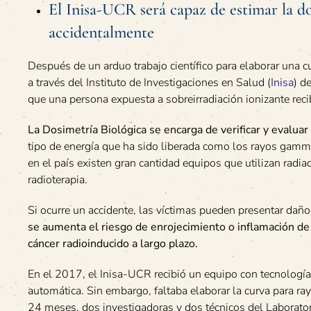
El Inisa-UCR será capaz de estimar la do
accidentalmente
Después de un arduo trabajo científico para elaborar una c
a través del Instituto de Investigaciones en Salud (
Inisa
) d
que una persona expuesta a sobreirradiación ionizante rec
La Dosimetría Biológica se encarga de verificar y evaluar
tipo de energía que ha sido liberada como los rayos gamma
en el país existen gran cantidad equipos que utilizan radia
radioterapia.
Si ocurre un accidente, las víctimas pueden presentar dañ
se aumenta el riesgo de enrojecimiento o inflamación de 
cáncer radioinducido a largo plazo.
En el 2017, el Inisa-UCR recibió un equipo con tecnología
automática. Sin embargo, faltaba elaborar la curva para r
24 meses, dos investigadoras y dos técnicos del Laborator