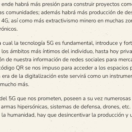
r ende habrá más presión para construir proyectos com
 y las comunidades; además habrá más producción de de
y 4G, así como más extractivismo minero en muchas zo
ónicos.
la cual la tecnología 5G es fundamental, introduce y for
 los ámbitos más íntimos del individuo, hasta hoy priv
n de nuestra información de redes sociales para mer
l código QR se nos impuso para acceder a los espacios 
 era de la digitalización este servirá como un instrume
n mucho más.
 del 5G que nos prometen, poseen a su vez numerosas
r armas hipersónicas, sistemas de defensa, drones, etc.
ra la humanidad, hay que desincentivar la producción y 