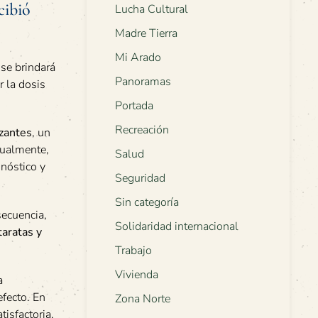
cibió
Lucha Cultural
Madre Tierra
Mi Arado
 se brindará
Panoramas
r la dosis
Portada
Recreación
izantes
, un
tualmente,
Salud
gnóstico y
Seguridad
Sin categoría
secuencia,
Solidaridad internacional
taratas y
Trabajo
Vivienda
a
efecto. En
Zona Norte
isfactoria.