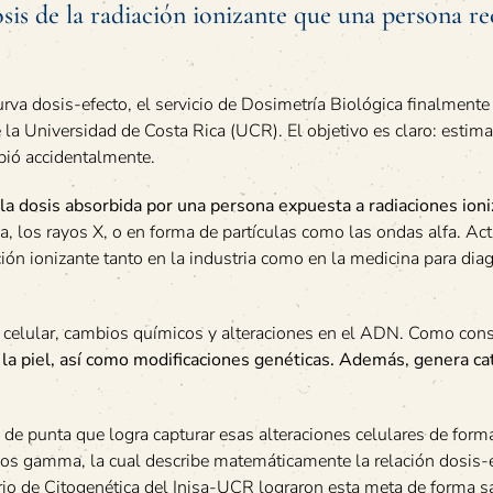
sis de la radiación ionizante que una persona re
urva dosis-efecto, el servicio de Dosimetría Biológica finalmente
e la Universidad de Costa Rica (UCR). El objetivo es claro: estima
ibió accidentalmente.
 la dosis absorbida por una persona expuesta a radiaciones ion
, los rayos X, o en forma de partículas como las ondas alfa. Ac
ción ionizante tanto en la industria como en la medicina para dia
o celular, cambios químicos y alteraciones en el ADN. Como con
la piel, así como modificaciones genéticas. Además, genera ca
 de punta que logra capturar esas alteraciones celulares de form
ayos gamma, la cual describe matemáticamente la relación dosis-
io de Citogenética del Inisa-UCR lograron esta meta de forma sat