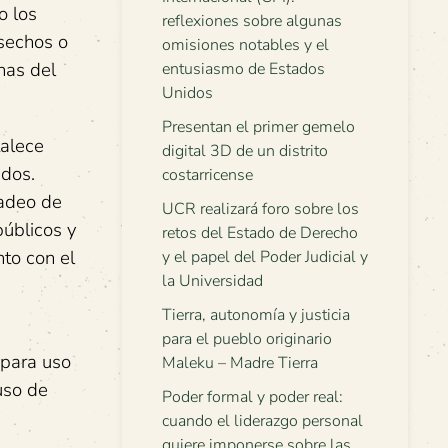
o los
reflexiones sobre algunas
sechos o
omisiones notables y el
nas del
entusiasmo de Estados
Unidos
Presentan el primer gemelo
talece
digital 3D de un distrito
ados.
costarricense
cadeo de
UCR realizará foro sobre los
públicos y
retos del Estado de Derecho
nto con el
y el papel del Poder Judicial y
la Universidad
Tierra, autonomía y justicia
para el pueblo originario
 para uso
Maleku – Madre Tierra
uso de
Poder formal y poder real:
cuando el liderazgo personal
quiere imponerse sobre las