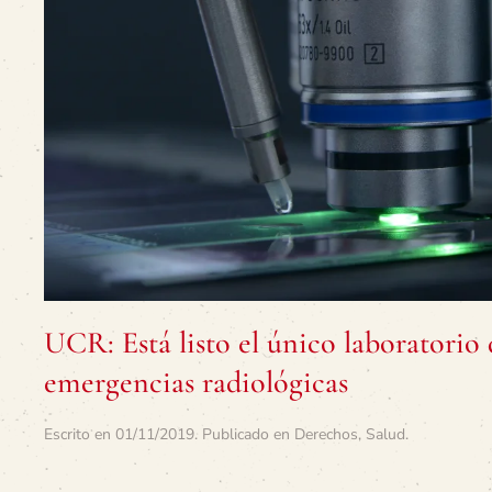
UCR: Está listo el único laboratorio
emergencias radiológicas
Escrito en
01/11/2019
. Publicado en
Derechos
,
Salud
.