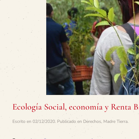
Ecología Social, economía y Renta 
Escrito en
02/12/2020
. Publicado en
Derechos
,
Madre Tierra
.