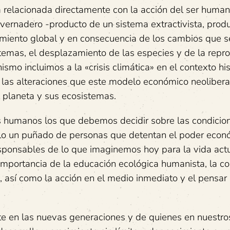
á relacionada directamente con la acción del ser human
vernadero -producto de un sistema extractivista, produ
miento global y en consecuencia de los cambios que s
stemas, el desplazamiento de las especies y de la repr
smo incluimos a la «crisis climática» en el contexto his
e las alteraciones que este modelo económico neolibera
 planeta y sus ecosistemas.
s humanos los que debemos decidir sobre las condicio
solo un puñado de personas que detentan el poder econ
sponsables de lo que imaginemos hoy para la vida actu
 importancia de la educación ecológica humanista, la 
s, así como la acción en el medio inmediato y el pensar
te en las nuevas generaciones y de quienes en nuestro