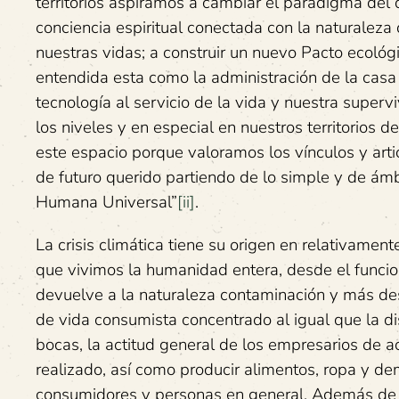
territorios aspiramos a cambiar el paradigma del 
conciencia espiritual conectada con la naturalez
nuestras vidas; a construir un nuevo Pacto ecológ
entendida esta como la administración de la casa c
tecnología al servicio de la vida y nuestra superv
los niveles y en especial en nuestros territorios 
este espacio porque valoramos los vínculos y ar
de futuro querido partiendo de lo simple y de ámb
Humana Universal”
[ii]
.
La crisis climática tiene su origen en relativamen
que vivimos la humanidad entera, desde el funcio
devuelve a la naturaleza contaminación y más des
de vida consumista concentrado al igual que la d
bocas, la actitud general de los empresarios de ac
realizado, así como producir alimentos, ropa y de
consumidores y personas en general. Además de q