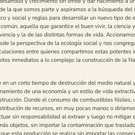
desarrollo y crecimiento sin límite y dar nacimiento a 
a de la que somos parte y aspiramos a la búsqueda del 
ico y social y reglas para desarrollar un nuevo tipo de
omún, aquella que garantice el buen vivir, la ciencia y
ivencia y la de las distintas formas de vida. Accionamo
desde la perspectiva de la ecología social y nos congr
ticulaciones entre quienes compartimos estas potentes
itos inmediatos a lo complejo: la construcción de la N
te en un corto tiempo de destrucción del medio natural y
namiento de una economía y un estilo de vida extracti
trucción. Donde el consumo de combustibles fósiles, u
istribución de recursos, en muy pocas manos o diríamo
tuar sin responsabilidad al extraer y luego no mitigar 
más objetos, sin importar la contaminación que traslado
ue esta producción se realiza sin importar las consec