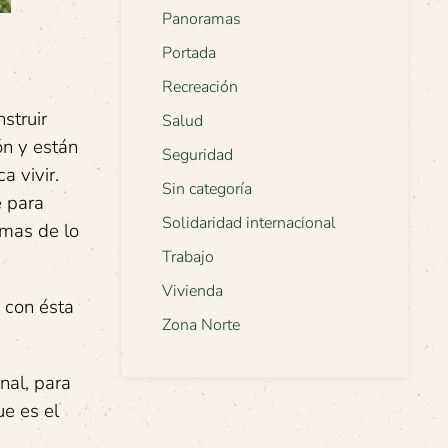
Panoramas
Portada
Recreación
struir
Salud
ón y están
Seguridad
a vivir.
Sin categoría
e para
Solidaridad internacional
imas de lo
Trabajo
Vivienda
 con ésta
Zona Norte
nal, para
ue es el