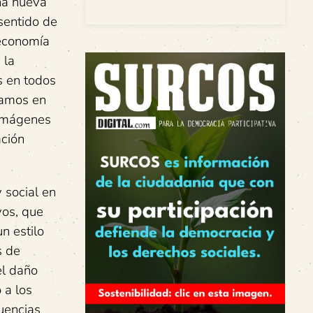
una nueva
sentido de
 economía
 la
s en todos
egamos en
 imágenes
ación
 social en
vos, que
n estilo
s de
el daño
 a los
uencias