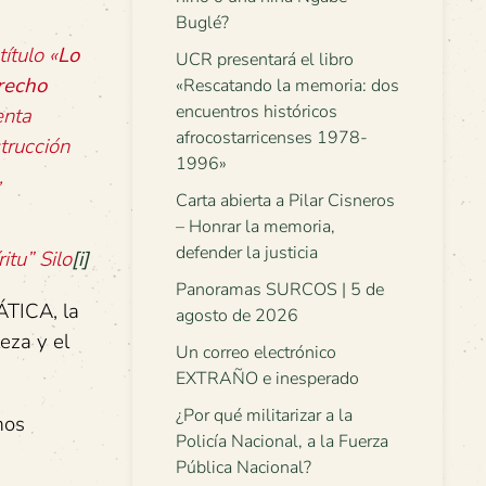
Buglé?
ítulo «
Lo
UCR presentará el libro
recho
«Rescatando la memoria: dos
encuentros históricos
enta
afrocostarricenses 1978-
trucción
1996»
,
Carta abierta a Pilar Cisneros
– Honrar la memoria,
defender la justicia
itu” Silo
[i]
Panoramas SURCOS | 5 de
ÁTICA, la
agosto de 2026
eza y el
Un correo electrónico
EXTRAÑO e inesperado
¿Por qué militarizar a la
mos
Policía Nacional, a la Fuerza
Pública Nacional?