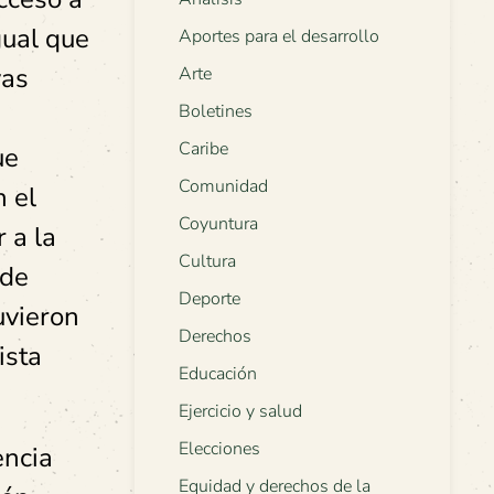
gual que
Aportes para el desarrollo
vas
Arte
Boletines
Caribe
ue
Comunidad
 el
Coyuntura
 a la
Cultura
 de
Deporte
uvieron
Derechos
ista
Educación
Ejercicio y salud
Elecciones
encia
Equidad y derechos de la