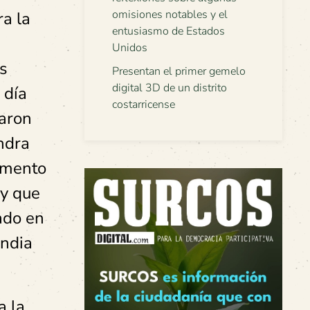
omisiones notables y el
ra la
entusiasmo de Estados
Unidos
os
Presentan el primer gemelo
digital 3D de un distrito
 día
costarricense
paron
ndra
lamento
 y que
ado en
India
a la