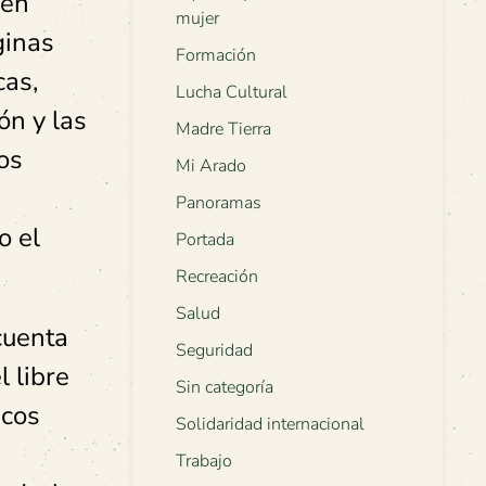
ién
mujer
ginas
Formación
cas,
Lucha Cultural
ón y las
Madre Tierra
os
Mi Arado
Panoramas
o el
Portada
Recreación
Salud
cuenta
Seguridad
 libre
Sin categoría
icos
Solidaridad internacional
Trabajo