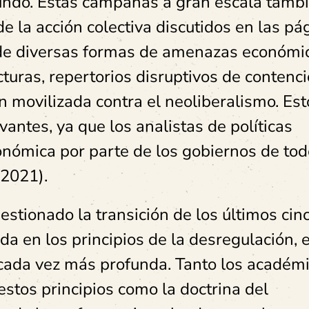
mundo. Estas campañas a gran escala tamb
 la acción colectiva discutidos en las pá
de diversas formas de amenazas económi
turas, repertorios disruptivos de contenci
n movilizada contra el neoliberalismo. Est
vantes, ya que los analistas de políticas
nómica por parte de los gobiernos de tod
2021).
uestionado la transición de los últimos cin
 en los principios de la desregulación, el
cada vez más profunda. Tanto los académ
 estos principios como la doctrina del