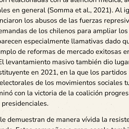
ales en general (Somma et al., 2021). Al i
unciaron los abusos de las fuerzas represi
demandas de los chilenos para ampliar los
 parecen especialmente llamativas dado q
emplo de reformas de mercado exitosas en
El levantamiento masivo también dio lugar
ituyente en 2021, en la que los partidos
 electorales de los movimientos sociales t
ó con la victoria de la coalición progres
 presidenciales.
hile demuestran de manera vívida la resist