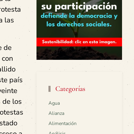
rotesta
a las
e de
, con
llido
te país
Categorías
veinte
 de los
Agua
rotestas
Alianza
Estado
Alimentación
cceso a
Análisis