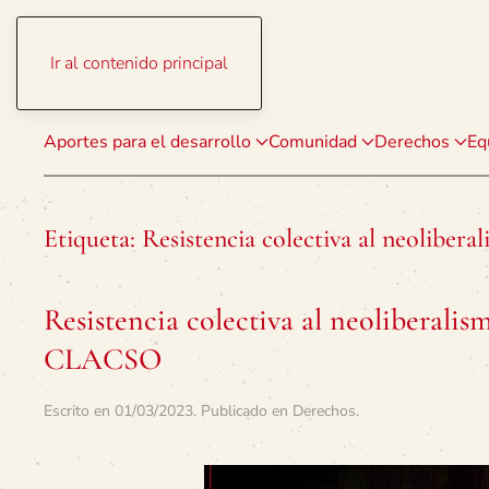
Ir al contenido principal
Aportes para el desarrollo
Comunidad
Derechos
Eq
Etiqueta:
Resistencia colectiva al neolibera
Resistencia colectiva al neoliberali
CLACSO
Escrito en
01/03/2023
. Publicado en
Derechos
.