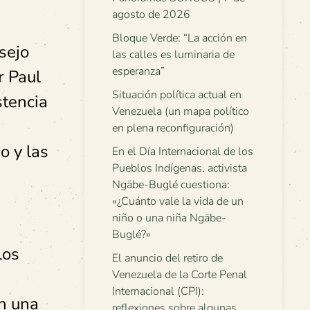
agosto de 2026
Bloque Verde: “La acción en
nsejo
las calles es luminaria de
esperanza”
r Paul
Situación política actual en
stencia
Venezuela (un mapa político
en plena reconfiguración)
o y las
En el Día Internacional de los
Pueblos Indígenas, activista
Ngäbe-Buglé cuestiona:
«¿Cuánto vale la vida de un
niño o una niña Ngäbe-
Buglé?»
los
El anuncio del retiro de
Venezuela de la Corte Penal
Internacional (CPI):
on una
reflexiones sobre algunas