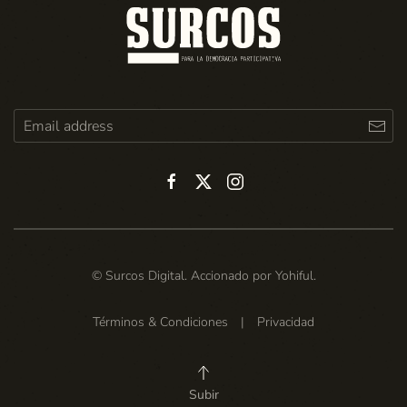
© Surcos Digital. Accionado por
Yohiful
.
Términos & Condiciones
|
Privacidad
Subir