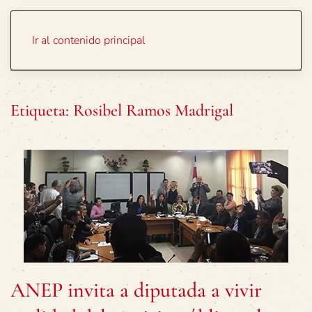
Portada
Temas
Ir al contenido principal
Etiqueta:
Rosibel Ramos Madrigal
ANEP invita a diputada a vivir