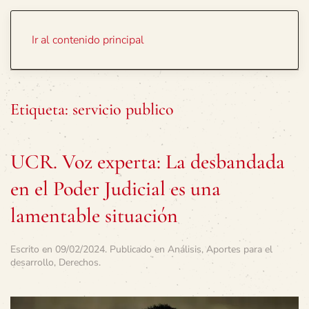
Portada
Temas
Ir al contenido principal
Etiqueta:
servicio publico
UCR. Voz experta: La desbandada
en el Poder Judicial es una
lamentable situación
Escrito en
09/02/2024
. Publicado en
Análisis
,
Aportes para el
desarrollo
,
Derechos
.